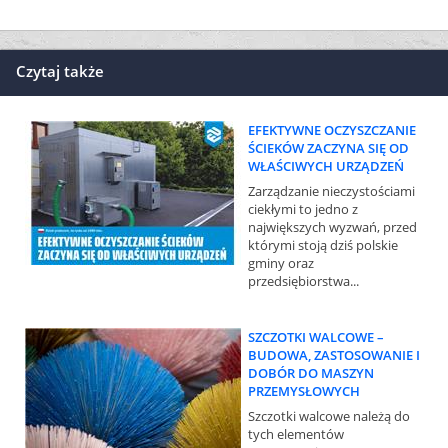
Czytaj także
EFEKTYWNE OCZYSZCZANIE
ŚCIEKÓW ZACZYNA SIĘ OD
WŁAŚCIWYCH URZĄDZEŃ
Zarządzanie nieczystościami
ciekłymi to jedno z
największych wyzwań, przed
którymi stoją dziś polskie
gminy oraz
przedsiębiorstwa...
SZCZOTKI WALCOWE –
BUDOWA, ZASTOSOWANIE I
DOBÓR DO MASZYN
PRZEMYSŁOWYCH
Szczotki walcowe należą do
tych elementów