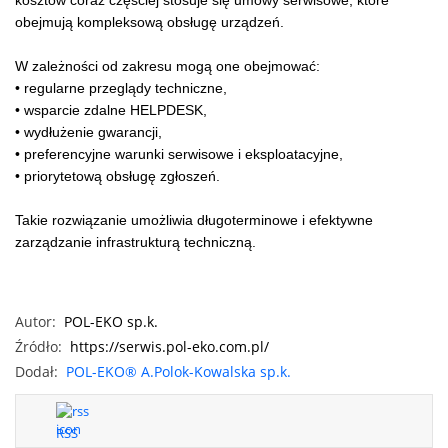
kosztów coraz częściej stosuje się umowy serwisowe, które
obejmują kompleksową obsługę urządzeń.
W zależności od zakresu mogą one obejmować:
• regularne przeglądy techniczne,
• wsparcie zdalne HELPDESK,
• wydłużenie gwarancji,
• preferencyjne warunki serwisowe i eksploatacyjne,
• priorytetową obsługę zgłoszeń.
Takie rozwiązanie umożliwia długoterminowe i efektywne
zarządzanie infrastrukturą techniczną.
Autor:
POL-EKO sp.k.
Źródło:
https://serwis.pol-eko.com.pl/
Dodał:
POL-EKO® A.Polok-Kowalska sp.k.
RSS