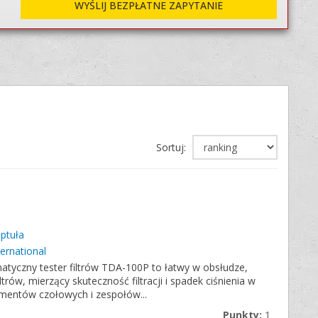
WYŚLIJ BEZPŁATNE ZAPYTANIE
Sortuj:
eptuła
ternational
matyczny tester filtrów TDA-100P to łatwy w obsłudze,
rów, mierzący skuteczność filtracji i spadek ciśnienia w
lementów czołowych i zespołów...
Punkty:
1