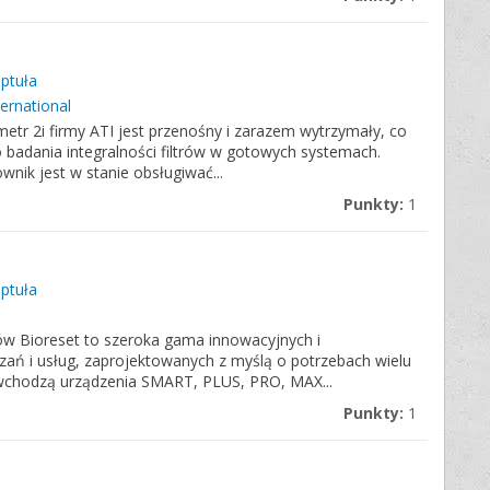
eptuła
ternational
etr 2i firmy ATI jest przenośny i zarazem wytrzymały, co
 badania integralności filtrów w gotowych systemach.
nik jest w stanie obsługiwać...
Punkty:
1
eptuła
ów Bioreset to szeroka gama innowacyjnych i
ań i usług, zaprojektowanych z myślą o potrzebach wielu
py wchodzą urządzenia SMART, PLUS, PRO, MAX...
Punkty:
1