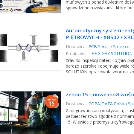
muflowych z ponad 60-letnim dośw
sprawdzone rozwiązania, które od la
Automatyczny system rentg
PIĘTROWYCH - XBS02 / XBC
Dostawca:
PCB Service Sp. z o.o.
Producent:
THE X-RAY SOLUTION
Xray do inspekcji baterii i ogniw 
bardzo szerokie i obejmuje wiele r
SOLUTION opracowała znormalizow
zenon 15 – nowe możliwości 
Dostawca:
COPA-DATA Polska Sp. 
Zintegrowana automatyzacja, elasty
bezpieczeństwo zgodne z normami –
15. W świecie przemysłu cyfrowego 