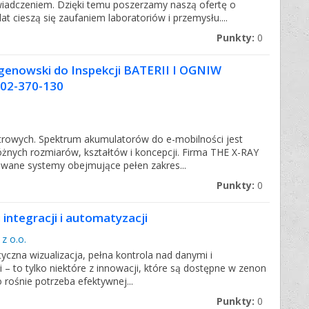
iadczeniem. Dzięki temu poszerzamy naszą ofertę o
t cieszą się zaufaniem laboratoriów i przemysłu....
Punkty:
0
enowski do Inspekcji BATERII I OGNIW
02-370-130
piętrowych. Spektrum akumulatorów do e-mobilności jest
óżnych rozmiarów, kształtów i koncepcji. Firma THE X-RAY
ane systemy obejmujące pełen zakres...
Punkty:
0
integracji i automatyzacji
z o.o.
czna wizualizacja, pełna kontrola nad danymi i
 to tylko niektóre z innowacji, które są dostępne w zenon
rośnie potrzeba efektywnej...
Punkty:
0