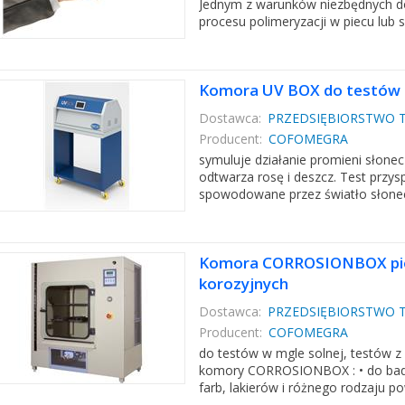
Jednym z warunków niezbędnych do
procesu polimeryzacji w piecu lub s
Komora UV BOX do testów 
Dostawca:
PRZEDSIĘBIORSTWO T
Producent:
COFOMEGRA
symuluje działanie promieni słone
odtwarza rosę i deszcz. Test przy
spowodowane przez światło słoneczn
Komora CORROSIONBOX pio
korozyjnych
Dostawca:
PRZEDSIĘBIORSTWO T
Producent:
COFOMEGRA
do testów w mgle solnej, testów z
komory CORROSIONBOX : • do badan
farb, lakierów i różnego rodzaju po