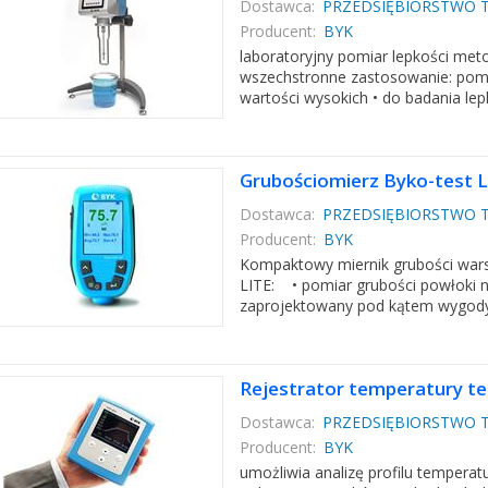
Dostawca:
PRZEDSIĘBIORSTWO T
Producent:
BYK
laboratoryjny pomiar lepkości meto
wszechstronne zastosowanie: pomia
wartości wysokich • do badania lep
Grubościomierz Byko-test 
Dostawca:
PRZEDSIĘBIORSTWO T
Producent:
BYK
Kompaktowy miernik grubości wars
LITE: • pomiar grubości powłoki
zaprojektowany pod kątem wygody p
Rejestrator temperatury t
Dostawca:
PRZEDSIĘBIORSTWO T
Producent:
BYK
umożliwia analizę profilu temperatu