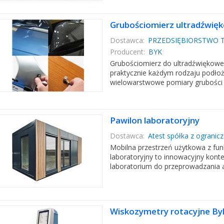
Grubościomierz ultradźwię
Dostawca:
PRZEDSIĘBIORSTWO T
Producent:
BYK
Grubościomierz do ultradźwiękowe
praktycznie każdym rodzaju podłoż
wielowarstwowe pomiary grubości 
Pawilon laboratoryjny
Dostawca:
Atest spółka z ogranic
Mobilna przestrzeń użytkowa z fun
laboratoryjny to innowacyjny kont
laboratorium do przeprowadzania an
Wiskozymetry rotacyjne By