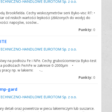
ECHNICZNO-HANDLOWE EUROTOM Sp. z o.o.
dą Brookfielda. Cechy wiskozymetrów serii Byko-visc RT: •
r od niskich wartości lepkości (zbliżonych do wody) do
kości: napojów, sosów...
Punkty:
0
LITE
ECHNICZNO-HANDLOWE EUROTOM Sp. z o.o.
twy na podłożu Fe i NFe. Cechy grubościomierza Byko-test
 na podłożach Fe/nFe w zakresie 0-2000µm •
racy np. w lakierni: -...
Punkty:
0
emp-gard
ECHNICZNO-HANDLOWE EUROTOM Sp. z o.o.
ry detali oraz powietrza w piecu lakierniczym lub suszarce.