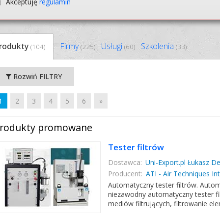
Akceptuję
regulamin
rodukty
Firmy
Usługi
Szkolenia
(104)
(225)
(60)
(33)
Rozwiń FILTRY
1
2
3
4
5
6
»
rodukty promowane
Tester filtrów
Dostawca:
Uni-Export.pl Łukasz D
Producent:
ATI - Air Techniques In
Automatyczny tester filtrów. Auto
niezawodny automatyczny tester filt
mediów filtrujących, filtrowanie e