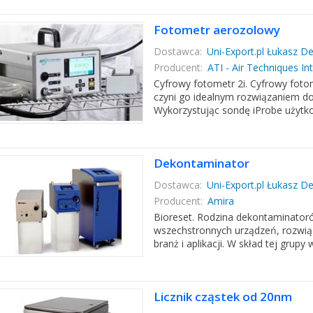
Fotometr aerozolowy
Dostawca:
Uni-Export.pl Łukasz D
Producent:
ATI - Air Techniques In
Cyfrowy fotometr 2i. Cyfrowy fotom
czyni go idealnym rozwiązaniem do
Wykorzystując sondę iProbe użytkow
Dekontaminator
Dostawca:
Uni-Export.pl Łukasz D
Producent:
Amira
Bioreset. Rodzina dekontaminator
wszechstronnych urządzeń, rozwiąz
branż i aplikacji. W skład tej gru
Licznik cząstek od 20nm