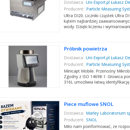
Dostawca:
Uni-Export.pl Łukasz D
Producent:
Particle Measuring Sy
Ultra DI20. Liczniki cząstek Ultra 
kątem najbardziej zaawansowanych 
wody. Dzięki liczeniu i wymiarowani
Próbnik powietrza
Dostawca:
Uni-Export.pl Łukasz D
Producent:
Particle Measuring Sy
Minicapt Mobile. Przenośny Mikrobi
Zgodny z ISO 14698-1. Głowica pom
316L umożliwia łatwą identyfikację
Piece muflowe SNOL
Dostawca:
Marley Laboratorium s
Producent:
SNOL
Miło nam poinformować, że rozpo