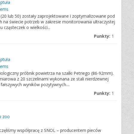
eptuła
stems
DI (20 lub 50) zostały zaprojektowane i zoptymalizowane pod
na świecie potrzeb w zakresie monitorowania ultraczystej
u cząsteczek o wielkości...
Punkty:
1
eptuła
stems
ologiczny próbnik powietrza na szalki Petriego (86-92mm).
iarowa z 20 szczelinami wykonana ze stali nierdzewnej
 fałszywych wyników pozytywnych....
Punkty:
1
p zoo
częliśmy współpracę z SNOL – producentem pieców