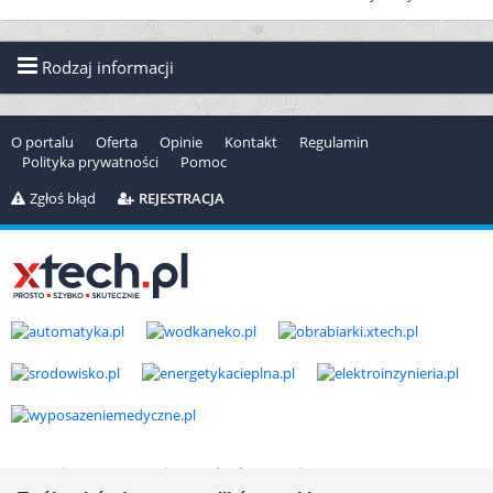
Rodzaj informacji
O portalu
Oferta
Opinie
Kontakt
Regulamin
Polityka prywatności
Pomoc
Zgłoś błąd
REJESTRACJA
Copyright © 2000-2026 by
xtech.pl
Serwisy branżowe Sp. z o.o.
Wszelkie prawa zastrzeżone. Ver. 1.78.0.8114