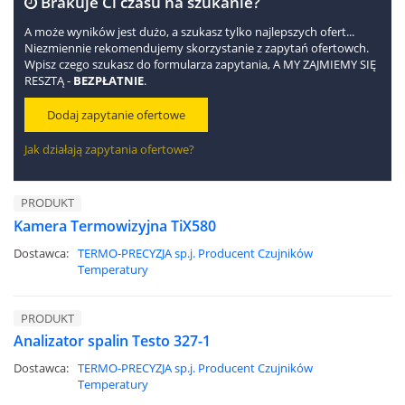
Brakuje Ci czasu na szukanie?
A może wyników jest dużo, a szukasz tylko najlepszych ofert...
Niezmiennie rekomendujemy skorzystanie z zapytań ofertowch.
Wpisz czego szukasz do formularza zapytania, A MY ZAJMIEMY SIĘ
RESZTĄ -
BEZPŁATNIE
.
Dodaj zapytanie ofertowe
Jak działają zapytania ofertowe?
PRODUKT
Kamera Termowizyjna TiX580
Dostawca:
TERMO-PRECYZJA sp.j. Producent Czujników
Temperatury
PRODUKT
Analizator spalin Testo 327-1
Dostawca:
TERMO-PRECYZJA sp.j. Producent Czujników
Temperatury