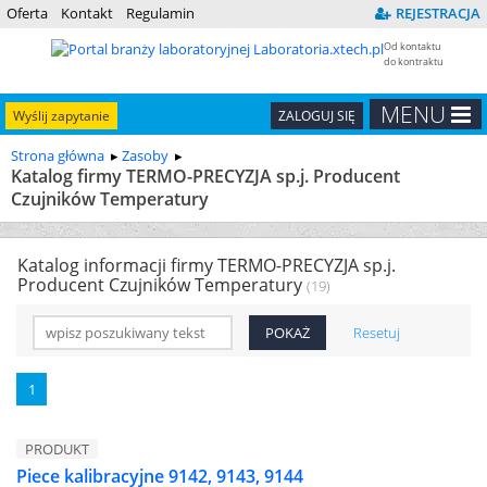
Oferta
Kontakt
Regulamin
REJESTRACJA
Od kontaktu
do kontraktu
MENU
Wyślij zapytanie
ZALOGUJ SIĘ
Strona główna
Zasoby
Katalog firmy TERMO-PRECYZJA sp.j. Producent
Czujników Temperatury
Katalog informacji firmy TERMO-PRECYZJA sp.j.
Producent Czujników Temperatury
(19)
Resetuj
1
PRODUKT
Piece kalibracyjne 9142, 9143, 9144