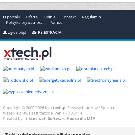
O portalu
Oferta
Opinie
Kontakt
Regulamin
Polityka prywatności
Pomoc
Zgłoś błąd
REJESTRACJA
Copyright © 2000-2026 by
xtech.pl
Serwisy branżowe Sp. z o.o.
Wszelkie prawa zastrzeżone. Ver. 1.78.0.8114
Created by:
it.xtech.pl - Software House dla MŚP