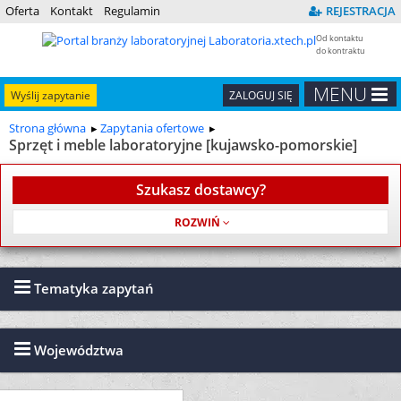
Oferta
Kontakt
Regulamin
REJESTRACJA
Od kontaktu
do kontraktu
MENU
Wyślij zapytanie
ZALOGUJ SIĘ
Strona główna
Zapytania ofertowe
Sprzęt i meble laboratoryjne [kujawsko-pomorskie]
Szukasz dostawcy?
Usługa jest bezpłatna
Tematyka zapytań
Województwa