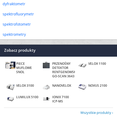
dyfraktometr
spektrofluorymetr
spektrofotometr
spektrometry
Zobacz produkty
PIECE
PRZENOŚNY
VELOX 1100
MUFLOWE
DETEKTOR
SNOL
RENTGENOWSKI
GO-SCAN 3643
VELOX 3100
NANOVELOX
NOVUS 2100
LUMILUX 5100
IONIX 7100
ICP-MS
Wszystkie produkty