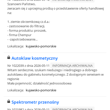
Szanowni Państwo,
zwracam się z uprzejmą prośbą o przedstawienie oferty handlowej
na:
1. ziemie okrzemkową cz.d.a.:
- zastosowanie do filtracji,
- forma produktu: proszek,
- firma Chempur
- -zapotrzebowanie...
Lokalizacja:
kujawsko-pomorskie
Autoklaw kosmetyczny
Nr 1022039 z dnia 2026-05-11
INFORMACJA ARCHIWALNA
Witam serdecznie, szukam niedużego i niedrogiego a dobrego
autoklawu do gabinetu kosmetycznego. Z dostępnym serwisem w
regionie
Mała pojemność, działalność jednoosobowa
Lokalizacja:
kujawsko-pomorskie
Spektrometr przenośny
Nr 1021982 z dnia 2026-05-11
INFORMACJA ARCHIWALNA