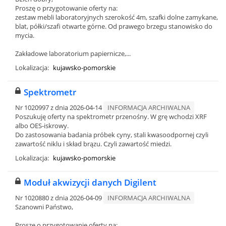
Proszę o przygotowanie oferty na:
zestaw mebli laboratoryjnych szerokość 4m, szafki dolne zamykane,
blat, półki/szafi otwarte górne. Od prawego brzegu stanowisko do
mycia.
Zakładowe laboratorium papiernicze,...
Lokalizacja:
kujawsko-pomorskie
Spektrometr
Nr 1020997 z dnia 2026-04-14
INFORMACJA ARCHIWALNA
Poszukuję oferty na spektrometr przenośny. W grę wchodzi XRF
albo OES-iskrowy.
Do zastosowania badania próbek cyny, stali kwasoodpornej czyli
zawartość niklu i skład brązu. Czyli zawartość miedzi.
Lokalizacja:
kujawsko-pomorskie
Moduł akwizycji danych Digilent
Nr 1020880 z dnia 2026-04-09
INFORMACJA ARCHIWALNA
Szanowni Państwo,
Proszę o przygotowanie oferty na: