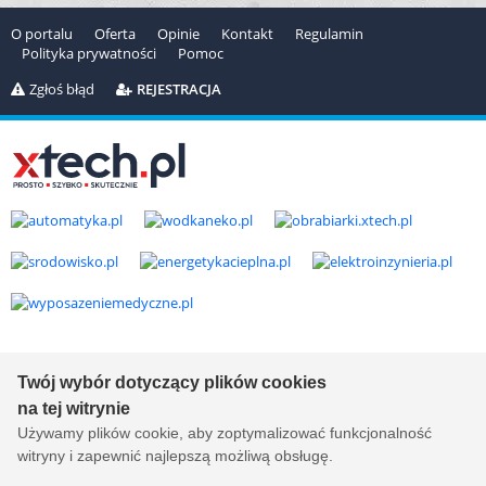
O portalu
Oferta
Opinie
Kontakt
Regulamin
Polityka prywatności
Pomoc
Zgłoś błąd
REJESTRACJA
Copyright © 2000-2026 by
xtech.pl
Serwisy branżowe Sp. z o.o.
Wszelkie prawa zastrzeżone. Ver. 1.78.0.8114
Twój wybór dotyczący plików cookies
Created by:
it.xtech.pl - Software House dla MŚP
na tej witrynie
Używamy plików cookie, aby zoptymalizować funkcjonalność
witryny i zapewnić najlepszą możliwą obsługę.