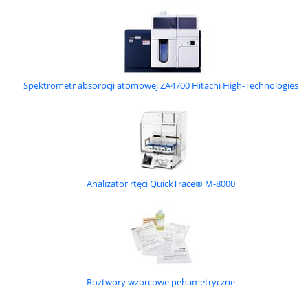
Spektrometr absorpcji atomowej ZA4700 Hitachi High-Technologies
Analizator rtęci QuickTrace® M-8000
Roztwory wzorcowe pehametryczne