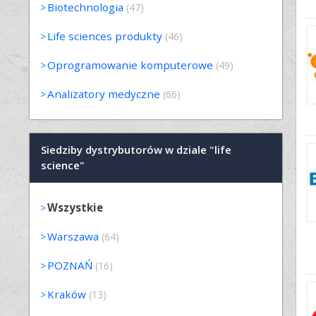
Biotechnologia
(47)
Life sciences produkty
(46)
Oprogramowanie komputerowe
(49)
Analizatory medyczne
(66)
Siedziby dystrybutorów w dziale "life
science"
Wszystkie
Warszawa
(64)
POZNAŃ
(16)
Kraków
(13)