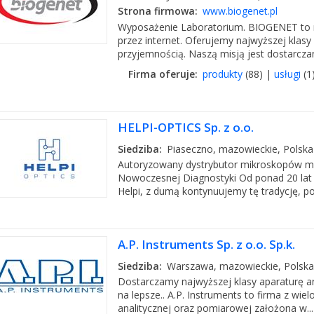
Strona firmowa:
www.biogenet.pl
Wyposażenie Laboratorium. BIOGENET to n
przez internet. Oferujemy najwyższej klasy 
przyjemnością. Naszą misją jest dostarczan
Firma oferuje:
produkty
(88) |
usługi
(1
HELPI-OPTICS Sp. z o.o.
Siedziba:
Piaseczno, mazowieckie, Polska
Autoryzowany dystrybutor mikroskopów mar
Nowoczesnej Diagnostyki Od ponad 20 lat 
Helpi, z dumą kontynuujemy tę tradycję, pos
A.P. Instruments Sp. z o.o. Sp.k.
Siedziba:
Warszawa, mazowieckie, Polska
Dostarczamy najwyższej klasy aparaturę a
na lepsze.. A.P. Instruments to firma z wie
analitycznej oraz pomiarowej założona w...