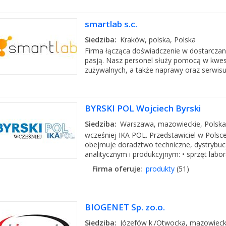
smartlab s.c.
Siedziba:
Kraków, polska, Polska
Firma łącząca doświadczenie w dostarczani
pasją. Nasz personel służy pomocą w kwest
zużywalnych, a także naprawy oraz serwisu 
BYRSKI POL Wojciech Byrski
Siedziba:
Warszawa, mazowieckie, Polska
wcześniej IKA POL. Przedstawiciel w Pol
obejmuje doradztwo techniczne, dystrybuc
analitycznym i produkcyjnym: • sprzęt laborat
Firma oferuje:
produkty
(51)
BIOGENET Sp. zo.o.
Siedziba:
Józefów k./Otwocka, mazowiecki