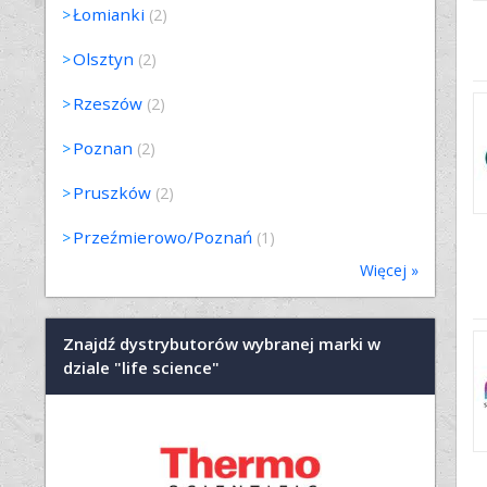
Łomianki
(2)
Olsztyn
(2)
Rzeszów
(2)
Poznan
(2)
Pruszków
(2)
Przeźmierowo/Poznań
(1)
Więcej »
Znajdź dystrybutorów wybranej marki w
dziale "life science"