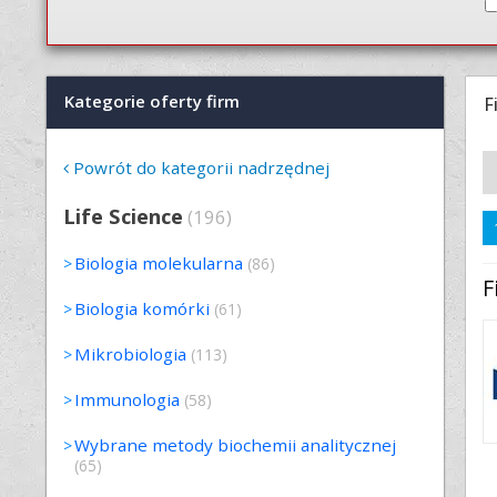
Kategorie oferty firm
F
Powrót do kategorii nadrzędnej
Life Science
(196)
Biologia molekularna
(86)
F
Biologia komórki
(61)
Mikrobiologia
(113)
Immunologia
(58)
Wybrane metody biochemii analitycznej
(65)