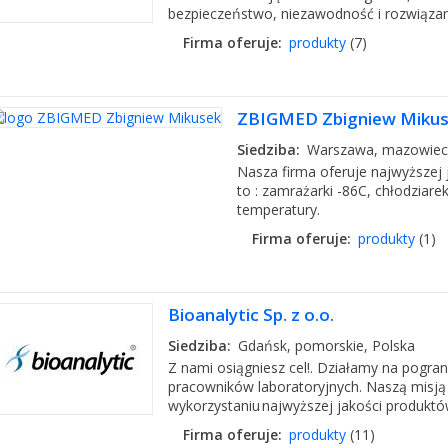
bezpieczeństwo, niezawodność i rozwiązan
Firma oferuje:
produkty
(7)
ZBIGMED Zbigniew Miku
Siedziba:
Warszawa, mazowieck
Nasza firma oferuje najwyższej j
to : zamrażarki -86C, chłodziarek
temperatury.
Firma oferuje:
produkty
(1)
Bioanalytic Sp. z o.o.
Siedziba:
Gdańsk, pomorskie, Polska
Z nami osiągniesz cel!. Działamy na pograni
pracowników laboratoryjnych. Naszą misją 
wykorzystaniu najwyższej jakości produktów 
Firma oferuje:
produkty
(11)