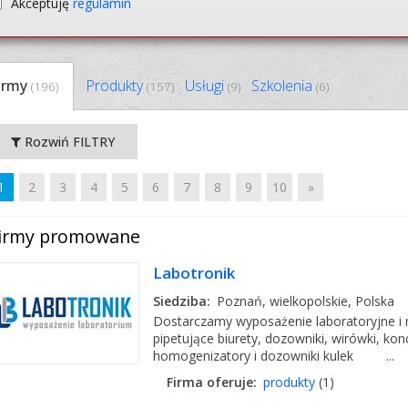
Akceptuję
regulamin
irmy
Produkty
Usługi
Szkolenia
(196)
(157)
(9)
(6)
Rozwiń FILTRY
1
2
3
4
5
6
7
8
9
10
»
irmy promowane
Labotronik
Siedziba:
Poznań, wielkopolskie, Polska
Dostarczamy wyposażenie laboratoryjne i m
pipetujące biurety, dozowniki, wirówki, ko
homogenizatory i dozowniki kulek ...
Firma oferuje:
produkty
(1)