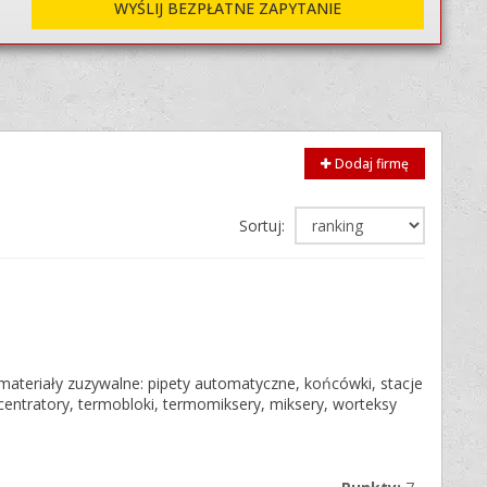
WYŚLIJ BEZPŁATNE ZAPYTANIE
Dodaj firmę
Sortuj:
ateriały zuzywalne: pipety automatyczne, końcówki, stacje
ncentratory, termobloki, termomiksery, miksery, worteksy