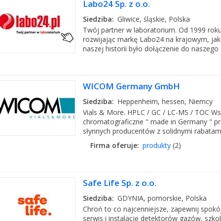
Labo24 Sp. z o.o.
Siedziba:
Gliwice, śląskie, Polska
Twój partner w laboratorium. Od 1999 roku
rozwijając markę Labo24 na krajowym, jak
naszej historii było dołączenie do naszego
WICOM Germany GmbH
Siedziba:
Heppenheim, hessen, Niemcy
Vials & More. HPLC / GC / LC-MS / TOC Wsz
chromatograficzne " made in Germany " pr
słynnych producentów z solidnymi rabatami.
Firma oferuje:
produkty
(2)
Safe Life Sp. z o.o.
Siedziba:
GDYNIA, pomorskie, Polska
Chroń to co najcenniejsze, zapewnij spokój
serwis i instalację detektorów gazów, szk