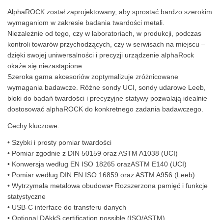
AlphaROCK został zaprojektowany, aby sprostać bardzo szerokim
wymaganiom w zakresie badania twardości metali.
Niezależnie od tego, czy w laboratoriach, w produkcji, podczas
kontroli towarów przychodzących, czy w serwisach na miejscu –
dzięki swojej uniwersalności i precyzji urządzenie alphaRock
okaże się niezastąpione.
Szeroka gama akcesoriów zoptymalizuje zróżnicowane
wymagania badawcze. Różne sondy UCI, sondy udarowe Leeb,
bloki do badań twardości i precyzyjne statywy pozwalają idealnie
dostosować alphaROCK do konkretnego zadania badawczego.
Cechy kluczowe:
• Szybki i prosty pomiar twardości
• Pomiar zgodnie z DIN 50159 oraz ASTM A1038 (UCI)
• Konwersja według EN ISO 18265 orazASTM E140 (UCI)
• Pomiar według DIN EN ISO 16859 oraz ASTM A956 (Leeb)
• Wytrzymała metalowa obudowa• Rozszerzona pamięć i funkcje
statystyczne
• USB-C interface do transferu danych
• Optional DAkkS certiﬁcation possible (ISO/ASTM)