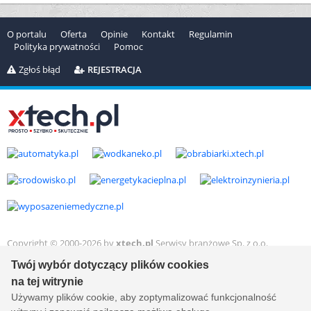
O portalu
Oferta
Opinie
Kontakt
Regulamin
Polityka prywatności
Pomoc
Zgłoś błąd
REJESTRACJA
Copyright © 2000-2026 by
xtech.pl
Serwisy branżowe Sp. z o.o.
Wszelkie prawa zastrzeżone. Ver. 1.78.0.8114
Twój wybór dotyczący plików cookies
Created by:
it.xtech.pl - Software House dla MŚP
na tej witrynie
Używamy plików cookie, aby zoptymalizować funkcjonalność