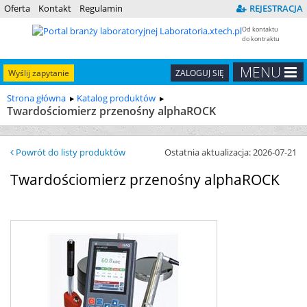
Oferta
Kontakt
Regulamin
REJESTRACJA
Od kontaktu
do kontraktu
MENU
Wyślij zapytanie
ZALOGUJ SIĘ
Strona główna
Katalog produktów
Twardościomierz przenośny alphaROCK
Powrót do listy produktów
Ostatnia aktualizacja: 2026-07-21
Twardościomierz przenośny alphaROCK