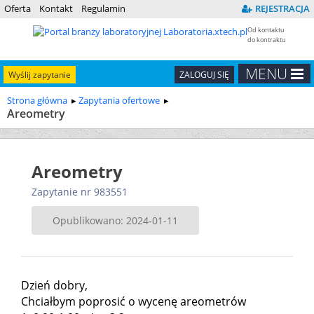
Oferta
Kontakt
Regulamin
REJESTRACJA
Od kontaktu
do kontraktu
MENU
Wyślij zapytanie
ZALOGUJ SIĘ
Strona główna
Zapytania ofertowe
Areometry
Areometry
Zapytanie nr 983551
Opublikowano: 2024-01-11
Dzień dobry,
Chciałbym poprosić o wycenę areometrów