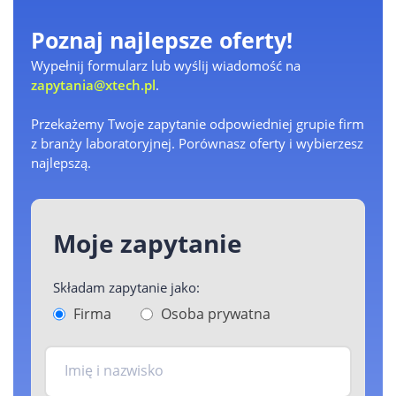
Poznaj najlepsze oferty!
Wypełnij formularz lub wyślij wiadomość na
zapytania@xtech.pl
.
Przekażemy Twoje zapytanie odpowiedniej grupie firm
z branży laboratoryjnej. Porównasz oferty i wybierzesz
najlepszą.
Moje zapytanie
Składam zapytanie jako:
Firma
Osoba prywatna
Imię i nazwisko