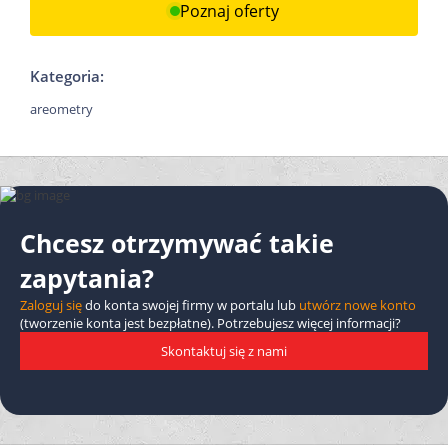
Poznaj oferty
Kategoria:
areometry
Chcesz otrzymywać takie
zapytania?
Zaloguj się
do konta swojej firmy w portalu lub
utwórz nowe konto
(tworzenie konta jest bezpłatne). Potrzebujesz więcej informacji?
Skontaktuj się z nami